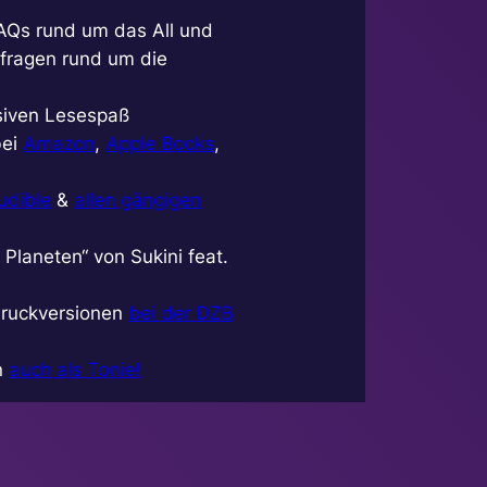
FAQs rund um das All und
rfragen rund um die
usiven Lesespaß
bei
Amazon
,
Apple Books
,
udible
&
allen gängigen
Planeten“ von Sukini feat.
druckversionen
bei der DZB
n
auch als Tonie!