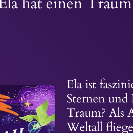
Ela hat einen Traum
Ela ist faszin
Sternen und 
Traum? Als A
Weltall flie