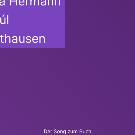
na Hermann
úl
thausen
Der Song zum Buch