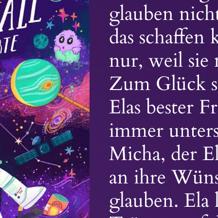
glauben nicht
das schaffen
nur, weil sie 
Zum Glück si
Elas bester F
immer unters
Micha, der El
an ihre Wüns
glauben. Ela l