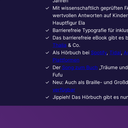
Jahren
Mit wissenschaftlich geprüften 
wertvollen Antworten auf Kinde
Hauptfigur Ela
Barrierefreie Typografie für inkl
Das barrierefreie eBook gibt es 
Thalia
& Co.
Als Hörbuch bei
Spotify
,
Tidal
,
A
Plattformen
Der
Song zum Buch
„Träume und 
Fufu
Neu: Auch als Braille- und Groß
verfügbar
Jippieh! Das Hörbuch gibt es nu