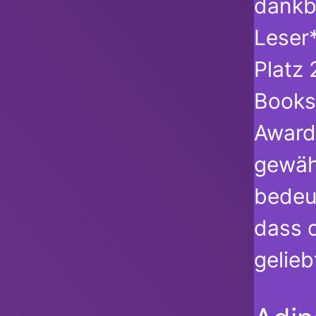
dankb
Leser
Platz 
Books
Award
gewäh
bedeut
dass 
gelieb