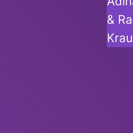
Adi
& Ra
Krau