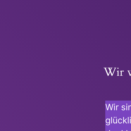
Wir w
Wir si
glückl