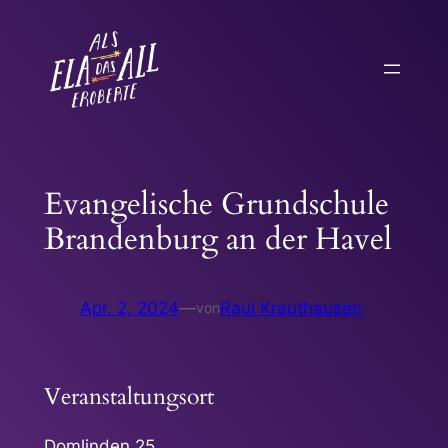
Zum
Inhalt
springen
Evangelische Grundschule
Brandenburg an der Havel
Apr. 2, 2024
—
Raul Krauthausen
von
Veranstaltungsort
Domlinden 25