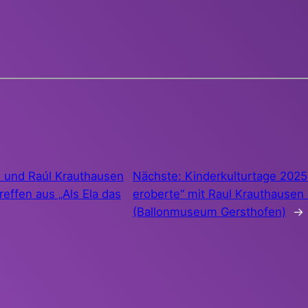
 und Raúl Krauthausen
Nächste:
Kinderkulturtage 2025:
effen aus „Als Ela das
eroberte“ mit Raul Krauthause
(Ballonmuseum Gersthofen)
→