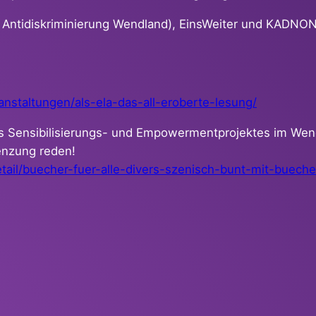
ntidiskriminierung Wendland), EinsWeiter und KADNON/ 
ranstaltungen/als-ela-das-all-eroberte-lesung/
s Sensibilisierungs- und Empowermentprojektes im Wendla
renzung reden!
tail/buecher-fuer-
alle-divers-szenisch-bunt-mit-
buecher