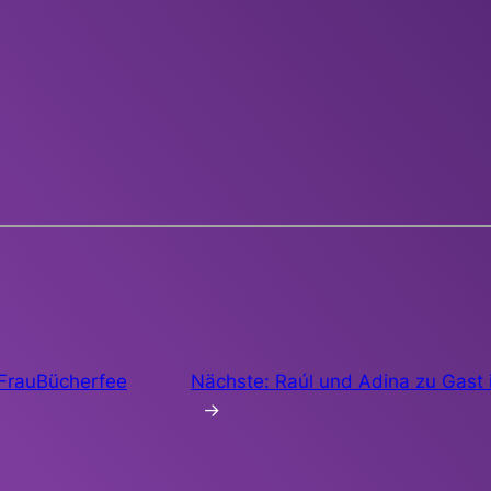
 FrauBücherfee
Nächste:
Raúl und Adina zu Gast 
→