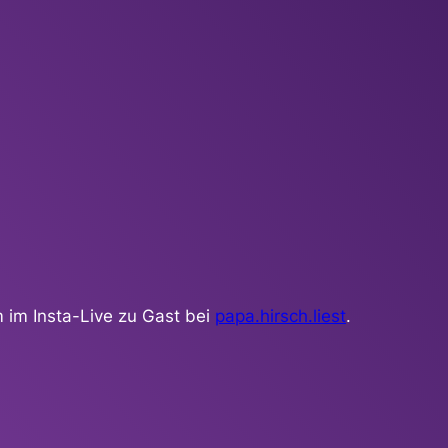
 im Insta-Live zu Gast bei
papa.hirsch.liest
.