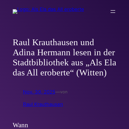
Zum
Inhalt
springen
Raul Krauthausen und
Adina Hermann lesen in der
Stadtbibliothek aus „Als Ela
das All eroberte“ (Witten)
Nov. 30, 2025
—
von
Raul Krauthausen
Wann